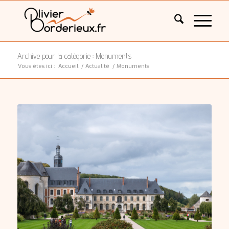
Archive pour la catégorie : Monuments
Vous êtes ici :
Accueil
/
Actualité
/
Monuments