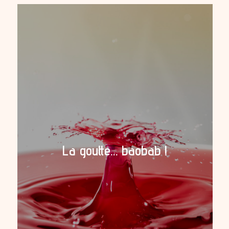
La goutte… baobab !