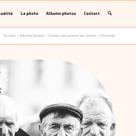
ualité
La photo
Albums photos
Contact
 :
Accueil
/
Albums photos – Toutes mes photos par thème
/
Portraits