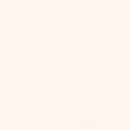
Actualité
Vous êtes ici :
Accueil
/
Actualité
/
Nouvelle photo
/
Nouvelles photos : concert de Tarkeada
NOUVELLES PHOTOS :
CONCERT DE TARKEADA
NOUVELLE PHOTO