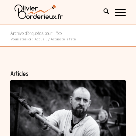
Archive d’étiquettes pour : fête
Vous êtes ici :
Accueil
/
Actualité
/
fête
Articles