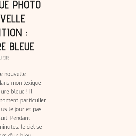
UE PHOTO
VELLE
ITION :
RE BLEUE
U SITE
ne nouvelle
 dans mon lexique
eure bleue ! Il
moment particulier
lus le jour et pas
nuit. Pendant
inutes, le ciel se
ors d’un bleu