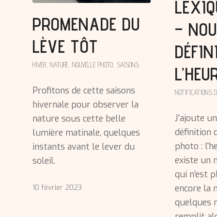
LEXIQ
PROMENADE DU
– NOU
LÈVE TÔT
DÉFIN
HIVER
,
NATURE
,
NOUVELLE PHOTO
,
SAISONS
L’HEU
Profitons de cette saisons
NOTIFICATIONS D
hivernale pour observer la
J'ajoute u
nature sous cette belle
définition
lumière matinale, quelques
photo : l'h
instants avant le lever du
existe un 
soleil.
qui n’est p
10 février 2023
encore la 
quelques m
remplit al