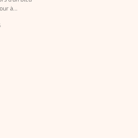
Tour à…
6