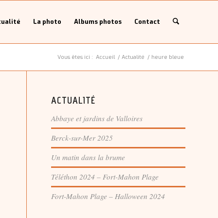
ualité
La photo
Albums photos
Contact
Vous êtes ici :
Accueil
/
Actualité
/
heure bleue
ACTUALITÉ
Abbaye et jardins de Valloires
Berck-sur-Mer 2025
Un matin dans la brume
Téléthon 2024 – Fort-Mahon Plage
Fort-Mahon Plage – Halloween 2024