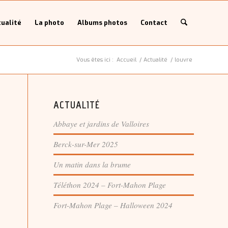
ualité
La photo
Albums photos
Contact
Vous êtes ici :
Accueil
/
Actualité
/
louvre
ACTUALITÉ
Abbaye et jardins de Valloires
Berck-sur-Mer 2025
Un matin dans la brume
Téléthon 2024 – Fort-Mahon Plage
Fort-Mahon Plage – Halloween 2024